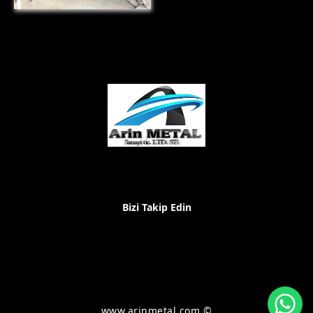
Bizi Takip Edin
Wh
www.arinmetal.com ©